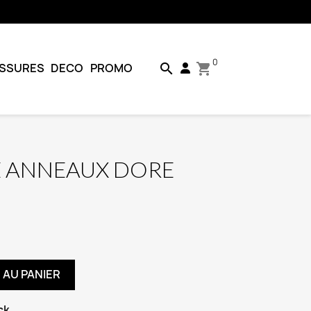
0
SSURES
DECO
PROMO
search
shopping_cart
E ANNEAUX DORE
 AU PANIER
ck