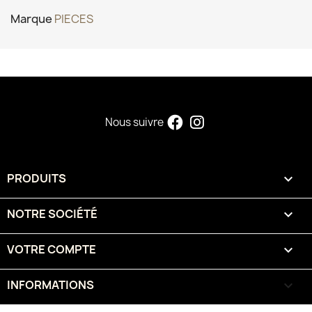
Marque
PIECES
Nous suivre
PRODUITS

NOTRE SOCIÉTÉ

VOTRE COMPTE

INFORMATIONS
keyboard_arrow_down