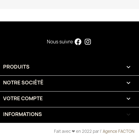
Nous suivre
PRODUITS

NOTRE SOCIÉTÉ

VOTRE COMPTE

INFORMATIONS
keyboard_arrow_down
Fait avec ❤ en 2022 par l’
Agence FACTON