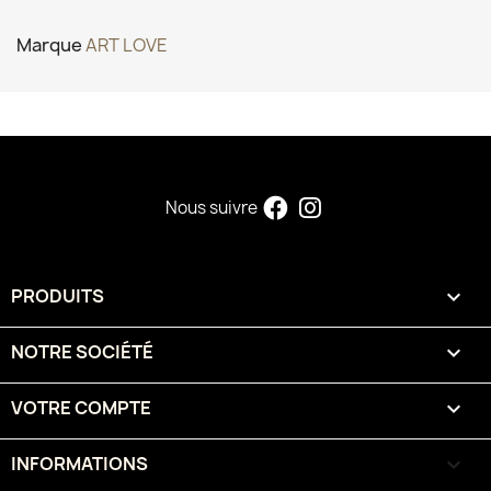
Marque
ART LOVE
Nous suivre
PRODUITS

NOTRE SOCIÉTÉ

VOTRE COMPTE

INFORMATIONS
keyboard_arrow_down