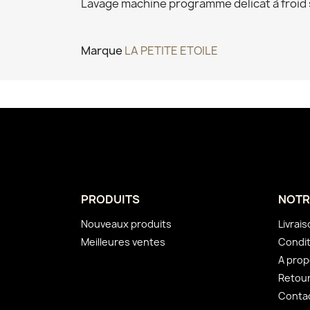
Lavage machine programme delicat à froid 
Marque
LA PETITE ETOILE
PRODUITS
NOTR
Nouveaux produits
Livrai
Meilleures ventes
Condit
A pro
Retou
Conta