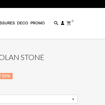
0
SSURES
DECO
PROMO
search
shopping_cart
AOLAN STONE
Z 50%