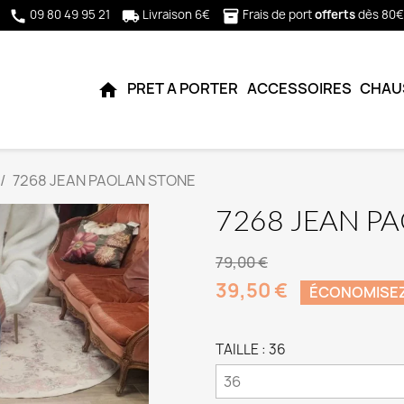
09 80 49 95 21
Livraison 6€
Frais de port
offerts
dès 80€
call
local_shipping
inventory_2
PRET A PORTER
ACCESSOIRES
CHAU
home
7268 JEAN PAOLAN STONE
7268 JEAN P
79,00 €
39,50 €
ÉCONOMISE
TAILLE : 36