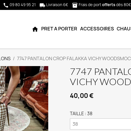
09 80 49 95 21
Livraison 6€
Frais de port
offerts
dès 80€
call
local_shipping
inventory_2
PRET A PORTER
ACCESSOIRES
CHAU
home
LONS
7747 PANTALON CROP FALAKKA VICHY WOODSMO
7747 PANTAL
VICHY WOO
40,00 €
TAILLE : 38