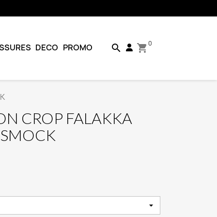
0
SSURES
DECO
PROMO
search
shopping_cart
CK
ON CROP FALAKKA
DSMOCK