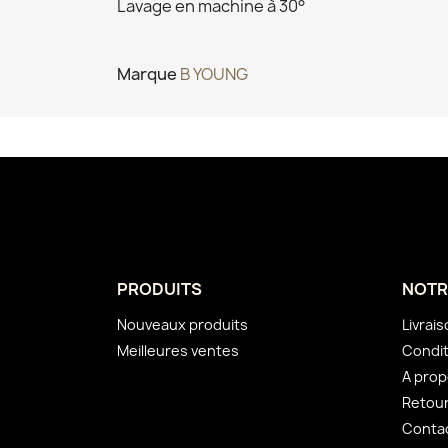
Lavage en machine à 30°
Marque
B YOUNG
PRODUITS
NOTR
Nouveaux produits
Livrai
Meilleures ventes
Condit
A pro
Retou
Conta