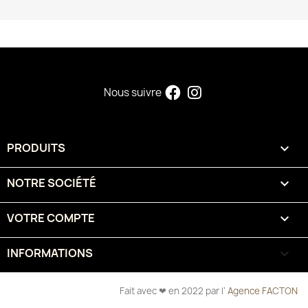
Nous suivre
PRODUITS

NOTRE SOCIÉTÉ

VOTRE COMPTE

INFORMATIONS
keyboard_arrow_down
Fait avec ❤ en 2022 par l’
Agence FACTON