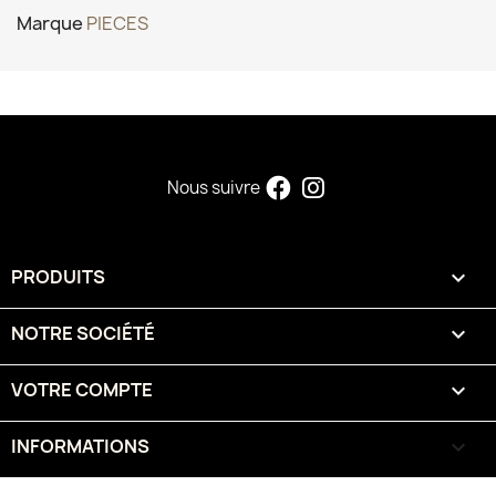
Marque
PIECES
Nous suivre
PRODUITS

NOTRE SOCIÉTÉ

VOTRE COMPTE

INFORMATIONS
keyboard_arrow_down