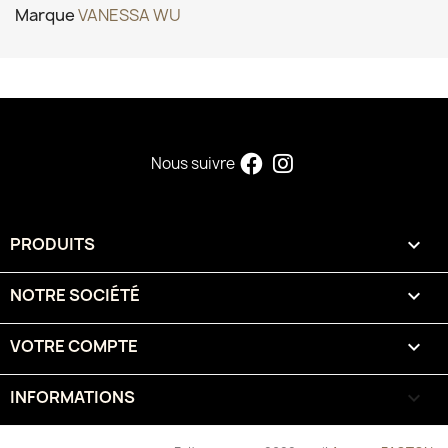
Marque
VANESSA WU
Nous suivre
PRODUITS

NOTRE SOCIÉTÉ

VOTRE COMPTE

INFORMATIONS
keyboard_arrow_down