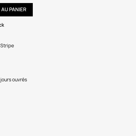
 AU PANIER
ck
 Stripe
 jours ouvrés