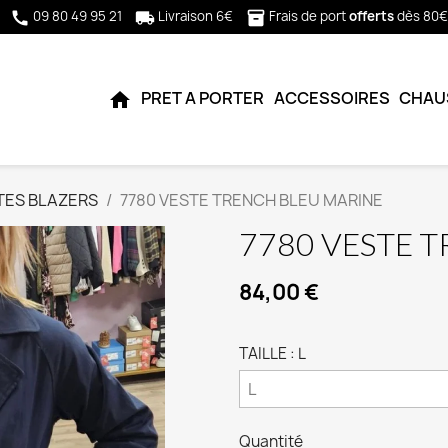
09 80 49 95 21
Livraison 6€
Frais de port
offerts
dès 80€
call
local_shipping
inventory_2
PRET A PORTER
ACCESSOIRES
CHAU
home
TES BLAZERS
7780 VESTE TRENCH BLEU MARINE
7780 VESTE 
84,00 €
TAILLE : L
Quantité